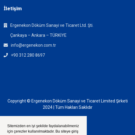
İletişim
Ergenekon Döküm Sanayi ve Ticaret Ltd. Şti.
Çankaya – Ankara – TÜRKİYE
info@ergenekon.com.tr
+90 312 280 8697
Copyright © Ergenekon Döküm Sanayi ve Ticaret Limited Şirketi
2024 | Tüm Hakları Saklıdır
LinkedIn
Sitemizden en iyi şekilde faydalanabilmeniz
için çerezler kullanılmaktadır. Bu siteye giriş